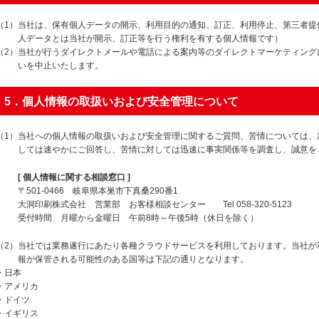
（1）当社は、保有個人データの開示、利用目的の通知、訂正、利用停止、第三者提供
人データとは当社が開示、訂正等を行う権利を有する個人情報です）
（2）当社が行うダイレクトメールや電話による案内等のダイレクトマーケティング
いを中止いたします。
5．個人情報の取扱いおよび安全管理について
（1）当社への個人情報の取扱いおよび安全管理に関するご質問、苦情については、
しては速やかにご回答し、苦情に対しては迅速に事実関係等を調査し、誠意を
[ 個人情報に関する相談窓口 ]
〒501-0466 岐阜県本巣市下真桑290番1
大洞印刷株式会社 営業部 お客様相談センター Tel 058-320-5123
受付時間 月曜から金曜日 午前8時～午後5時（休日を除く）
（2）当社では業務遂行にあたり各種クラウドサービスを利用しております。当社が
報が保管される可能性のある国等は下記の通りとなります。
・日本
・アメリカ
・ドイツ
・イギリス