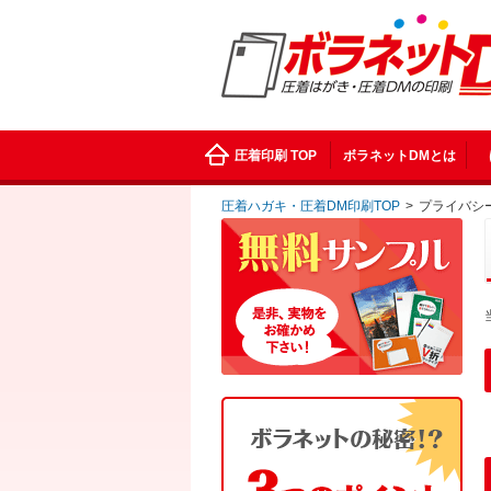
圧着印刷 TOP
ボラネットDMとは
圧着ハガキ・圧着DM印刷TOP
>
プライバシ