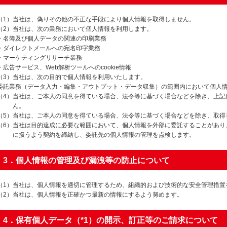
（1）当社は、偽りその他の不正な手段により個人情報を取得しません。
（2）当社は、次の業務において個人情報を利用します。
・名簿及び個人データの関連の印刷業務
・ダイレクトメールへの宛名印字業務
・マーケティングリサーチ業務
・広告サービス、Web解析ツールへのcookie情報
（3）当社は、次の目的で個人情報を利用いたします。
委託業務（データ入力・編集・アウトプット・データ収集）の範囲内において個人
（4）当社は、ご本人の同意を得ている場合、法令等に基づく場合などを除き、上記
ん。
（5）当社は、ご本人の同意を得ている場合、法令等に基づく場合などを除き、取得
（6）当社は目的達成に必要な範囲において、個人情報を外部に委託することがあり
に扱うよう契約を締結し、委託先の個人情報の管理を点検します。
3．個人情報の管理及び漏洩等の防止について
（1）当社は、個人情報を適切に管理するため、組織的および技術的な安全管理措置
（2）当社は、個人情報を正確かつ最新の情報にするよう努めます。
4．保有個人データ（*1）の開示、訂正等のご請求について